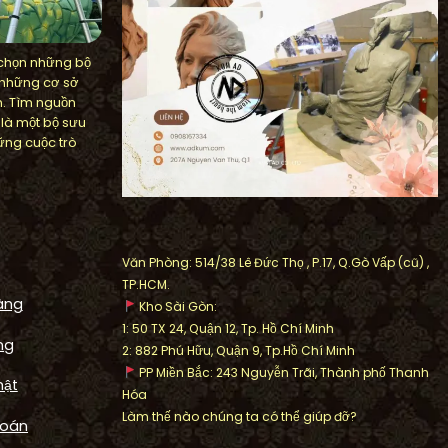
 chọn những bộ
 những cơ sở
n. Tìm nguồn
 là một bộ sưu
ững cuộc trò
Văn Phòng: 514/38 Lê Đức Thọ , P.17, Q.Gò Vấp (cũ) ,
TP.HCM.
àng
Kho Sài Gòn:
1: 50 TX 24, Quận 12, Tp. Hồ Chí Minh
ng
2: 882 Phú Hữu, Quận 9, Tp.Hồ Chí Minh
PP Miền Bắc: 243 Nguyễn Trãi, Thành phố Thanh
mật
Hóa
FOUNTAIN
Làm thế nào chúng ta có thể giúp đỡ?
k Artistic
Thi Công Lu Nước Phong Thủ
toán