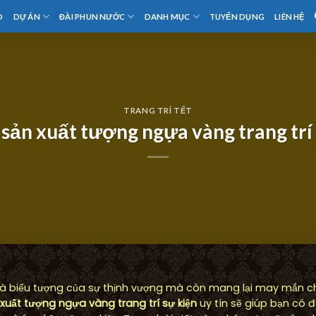
D
DỰ ÁN
ĐÀI PHUN NƯỚC
DANH MỤC
TUYỂN DỤNG
LIÊN HỆ
TRANG TRÍ TẾT
ản xuất tượng ngựa vàng trang trí
à biểu tượng của sự thịnh vượng mà còn mang lại may mắn ch
xuất tượng ngựa vàng trang trí sự kiện
uy tín sẽ giúp bạn có