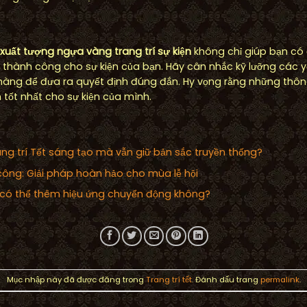
xuất tượng ngựa vàng trang trí sự kiện
không chỉ giúp bạn có
hành công cho sự kiện của bạn. Hãy cân nhắc kỹ lưỡng các yếu
hàng để đưa ra quyết định đúng đắn. Hy vọng rằng những thông 
 tốt nhất cho sự kiện của mình.
ng trí Tết sáng tạo mà vẫn giữ bản sắc truyền thống?
i công: Giải pháp hoàn hảo cho mùa lễ hội
 có thể thêm hiệu ứng chuyển động không?
Mục nhập này đã được đăng trong
Trang trí tết
. Đánh dấu trang
permalink
.