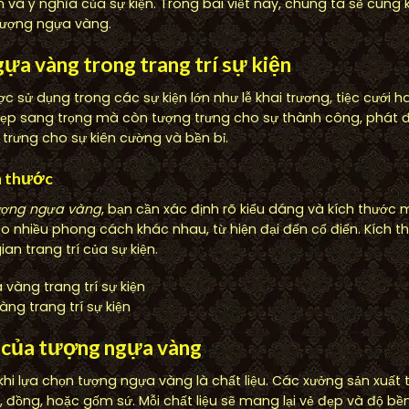
n và ý nghĩa của sự kiện. Trong bài viết này, chúng ta sẽ cùn
 tượng ngựa vàng.
ựa vàng trong trang trí sự kiện
sử dụng trong các sự kiện lớn như lễ khai trương, tiệc cưới ha
ẹp sang trọng mà còn tượng trưng cho sự thành công, phát đạ
trưng cho sự kiên cường và bền bỉ.
h thước
tượng ngựa vàng
, bạn cần xác định rõ kiểu dáng và kích thư
o nhiều phong cách khác nhau, từ hiện đại đến cổ điển. Kích th
n trang trí của sự kiện.
ng trang trí sự kiện
c của tượng ngựa vàng
khi lựa chọn tượng ngựa vàng là chất liệu. Các xưởng sản xuất 
, đồng, hoặc gốm sứ. Mỗi chất liệu sẽ mang lại vẻ đẹp và độ bề