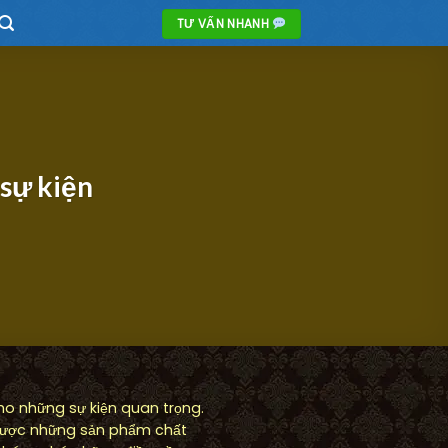
TƯ VẤN NHANH
 sự kiện
o những sự kiện quan trọng.
 được những sản phẩm chất