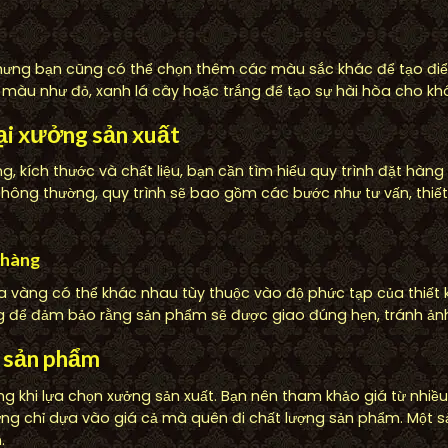
ưng bạn cũng có thể chọn thêm các màu sắc khác để tạo điể
 màu như đỏ, xanh lá cây hoặc trắng để tạo sự hài hòa cho kh
tại xưởng sản xuất
g, kích thước và chất liệu, bạn cần tìm hiểu quy trình đặt hàng 
Thông thường, quy trình sẽ bao gồm các bước như tư vấn, thiết
 hàng
a vàng có thể khác nhau tùy thuộc vào độ phức tạp của thiết 
ng để đảm bảo rằng sản phẩm sẽ được giao đúng hẹn, tránh ản
g sản phẩm
ọng khi lựa chọn xưởng sản xuất. Bạn nên tham khảo giá từ nhi
ừng chỉ dựa vào giá cả mà quên đi chất lượng sản phẩm. Một s
.