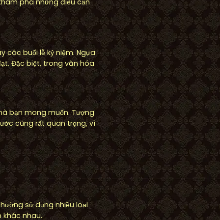
g khám phá những điều cần
y các buổi lễ kỷ niệm. Ngựa
t. Đặc biệt, trong văn hóa
ớc mà bạn mong muốn. Tượng
ước cũng rất quan trọng, vì
thường sử dụng nhiều loại
n khác nhau.