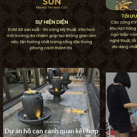
TỐI Ư
SỰ HIỆN DIỆN
Các công trìn
khu vực hàng
KUM AD sản xuất - thi công Mỹ thuật. Văn hoá
ngủ-bếp-cộn
môi trường đa nhiệm giúp tạo không gian làm
nghệ thuật, t
việc, tận hưởng chất lượng sống đặc trưng
đa dạng chất
phong cách thành thị.
FOUNTAIN