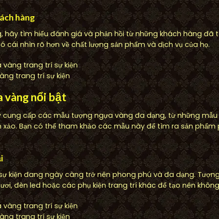
hách hàng
g, hãy tìm hiểu đánh giá và phản hồi từ những khách hàng đã 
ó cái nhìn rõ hơn về chất lượng sản phẩm và dịch vụ của họ.
ng trang trí sự kiện
 vàng nổi bật
nay cung cấp các mẫu tượng ngựa vàng đa dạng, từ những mẫu
tinh xảo. Bạn có thể tham khảo các mẫu này để tìm ra sản phẩm
i
í sự kiện đang ngày càng trở nên phong phú và đa dạng. Tượn
tươi, đèn led hoặc các phụ kiện trang trí khác để tạo nên khôn
ng trang trí sự kiện