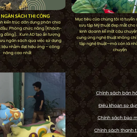
U NGÂN SÁCH THI CÔNG
Mục tiêu của chúng tôi là tuyển
h kiến ​​trúc dân dụng phân chia
sưu tập Mỹ thuật đẹp mắt cho
 đầu: Phòng chức năng [Khách-
kinh doanh kể một câu chuyệ
g đồng];…Kum AD tạo ấn tượng
cung ứng nghệ thuật không chỉ
ối ưu ngân sách qua việc sử dụng
tập nghệ thuật—mà còn là nh
 liệu nhằm đạt hiệu ứng – công
chuyện
năng cao nhất
Chính sách bán h
Điêu khoản sử dụ
Chính sách bảo 
FOUNTAIN
Công trình Arwor
Chính sách thanh 
HOME