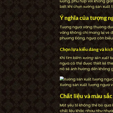
lượng, phù hợp với không gia
biết khi chọn xưởng sản xuất
Ý nghĩa của tượng ng
Tượng ngựa vàng thường được 
vàng không chỉ mang lại vẻ đ
phương Đông, ngựa còn biểu 
Chọn lựa kiểu dáng và kíc
Khi tìm kiếm
xưởng sản xuất 
ngựa có thể được thiết kế the
nó sẽ ảnh hưởng đến không gia
Xưởng sản xuất tượng ngựa và
Chất liệu và màu sắ
Một yếu tố không thể bỏ qua 
chất liệu khác nhau như nhựa