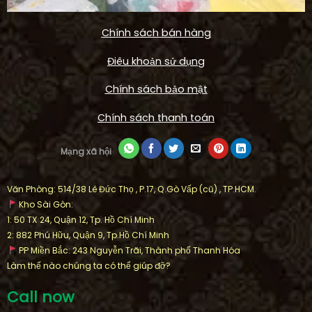
Chính sách bán hàng
Điêu khoản sử dụng
Chính sách bảo mật
Chính sách thanh toán
Mạng xã hội
Văn Phòng: 514/38 Lê Đức Thọ , P.17, Q.Gò Vấp (cũ) , TP.HCM.
Kho Sài Gòn:
1: 50 TX 24, Quận 12, Tp. Hồ Chí Minh
2: 882 Phú Hữu, Quận 9, Tp.Hồ Chí Minh
PP Miền Bắc: 243 Nguyễn Trãi, Thành phố Thanh Hóa
Làm thế nào chúng ta có thể giúp đỡ?
Call now