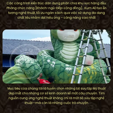
Các công trình kiến ​​trúc dân dụng phân chia khu vực hàng đầu:
Phòng chức năng [Khách-ngủ-bếp-cộng đồng];…Kum AD tạo ấn
tượng nghệ thuật, tối ưu ngân sách qua việc sử dụng đa dạng
chất liệu nhằm đạt hiệu ứng – công năng cao nhất
Mục tiêu của chúng tôi là tuyển chọn những bộ sưu tập Mỹ thuật
đẹp mắt cho những cơ sở kinh doanh kể một câu chuyện. Tìm
nguồn cung ứng nghệ thuật không chỉ là một bộ sưu tập nghệ
thuật—mà còn là những cuộc trò chuyện