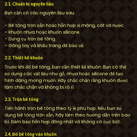
2.1. Chuẩn bị nguyên liệu
Bạn cần có các nguyên liệu sau:
– Bê tông trộn sẵn hoặc hỗn hợp xi măng, cát và nước.
– Khuôn nhựa hoặc khuôn silicone.
– Dụng cụ trộn bê tông.
– Găng tay và khẩu trang để bảo vệ.
2.2. Thiết kế khuôn
Trước khi đổ bê tông, bạn cần thiết kế khuôn. Bạn có thể
sử dụng các vật liệu như gỗ, nhựa hoặc silicone để tạo
hình dáng mong muốn. Hãy chắc chắn rằng khuôn được
làm chắc chắn và không bị rò rỉ.
2.3. Trộn bê tông
Tiến hành trộn bê tông theo tỷ lệ phù hợp. Nếu bạn sử
dụng bê tông trộn sẵn, hãy làm theo hướng dẫn trên bao
bì. Đảm bảo hỗn hợp đồng nhất và không có cục bột.
2.4. Đổ bê tông vào khuôn