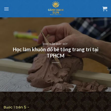
Chuyển
đến
nội
dung
HỌC NẶN ĐẤT SÉT
Học làm khuôn đổ bê tông trang trí tại
TPHCM
Bước 1 trên 5 -