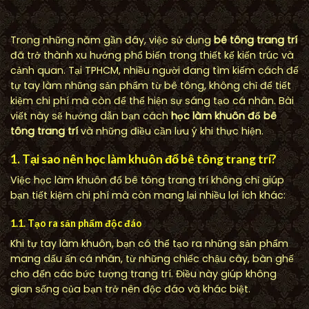
Trong những năm gần đây, việc sử dụng
bê tông trang trí
đã trở thành xu hướng phổ biến trong thiết kế kiến trúc và
cảnh quan. Tại TPHCM, nhiều người đang tìm kiếm cách để
tự tay làm những sản phẩm từ bê tông, không chỉ để tiết
kiệm chi phí mà còn để thể hiện sự sáng tạo cá nhân. Bài
viết này sẽ hướng dẫn bạn cách
học làm khuôn đổ bê
tông trang trí
và những điều cần lưu ý khi thực hiện.
1. Tại sao nên học làm khuôn đổ bê tông trang trí?
Việc học làm khuôn đổ bê tông trang trí không chỉ giúp
bạn tiết kiệm chi phí mà còn mang lại nhiều lợi ích khác:
1.1. Tạo ra sản phẩm độc đáo
Khi tự tay làm khuôn, bạn có thể tạo ra những sản phẩm
mang dấu ấn cá nhân, từ những chiếc chậu cây, bàn ghế
cho đến các bức tượng trang trí. Điều này giúp không
gian sống của bạn trở nên độc đáo và khác biệt.