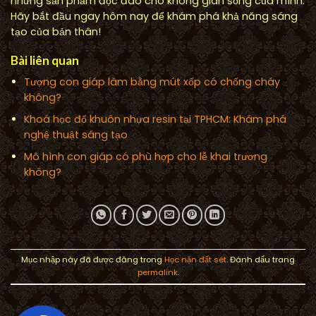
những sản phẩm độc đáo cho không gian sống của mình.
Hãy bắt đầu ngay hôm nay để khám phá khả năng sáng
tạo của bản thân!
Bài liên quan
Tượng con giáp làm bằng mút xốp có chống cháy
không?
Khoá học đổ khuôn nhựa resin tại TPHCM: Khám phá
nghệ thuật sáng tạo
Mô hình con giáp có phù hợp cho lễ khai trương
không?
Mục nhập này đã được đăng trong
Học nặn đất sét
. Đánh dấu trang
permalink
.