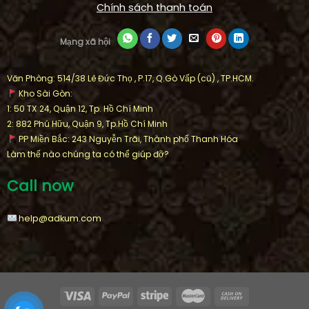
Chính sách thanh toán
Mạng xã hội
Văn Phòng: 514/38 Lê Đức Thọ , P.17, Q.Gò Vấp (cũ) , TP.HCM.
Kho Sài Gòn:
1: 50 TX 24, Quận 12, Tp. Hồ Chí Minh
2: 882 Phú Hữu, Quận 9, Tp.Hồ Chí Minh
PP Miền Bắc: 243 Nguyễn Trãi, Thành phố Thanh Hóa
Làm thế nào chúng ta có thể giúp đỡ?
Call now
help@adkum.com