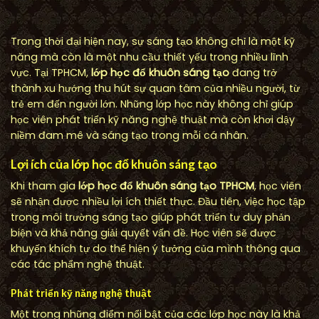
Trong thời đại hiện nay, sự sáng tạo không chỉ là một kỹ
năng mà còn là một nhu cầu thiết yếu trong nhiều lĩnh
vực. Tại TPHCM,
lớp học đổ khuôn sáng tạo
đang trở
thành xu hướng thu hút sự quan tâm của nhiều người, từ
trẻ em đến người lớn. Những lớp học này không chỉ giúp
học viên phát triển kỹ năng nghệ thuật mà còn khơi dậy
niềm đam mê và sáng tạo trong mỗi cá nhân.
Lợi ích của lớp học đổ khuôn sáng tạo
Khi tham gia
lớp học đổ khuôn sáng tạo TPHCM
, học viên
sẽ nhận được nhiều lợi ích thiết thực. Đầu tiên, việc học tập
trong môi trường sáng tạo giúp phát triển tư duy phản
biện và khả năng giải quyết vấn đề. Học viên sẽ được
khuyến khích tự do thể hiện ý tưởng của mình thông qua
các tác phẩm nghệ thuật.
Phát triển kỹ năng nghệ thuật
Một trong những điểm nổi bật của các lớp học này là khả