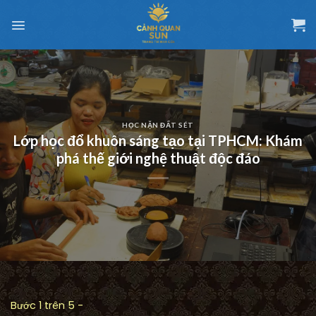
Chuyển
đến
nội
dung
HỌC NẶN ĐẤT SÉT
Lớp học đổ khuôn sáng tạo tại TPHCM: Khám
phá thế giới nghệ thuật độc đáo
Bước 1 trên 5 -