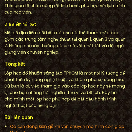
Thời gian tổ chức cũng rất linh hoạt, phù hợp với lịch trình
của học viên.
Địa điểm nổi bật
Một số địa điểm nổi bật mà bạn có thể tham khảo bao
gồm các trung tâm nghệ thuật tại quận 1, quận 3 và quận
7. Những nơi này thường có cơ sở vật chất tốt và đội ngũ
giảng viên chuyên nghiệp.
Tổng kết
Lớp học đổ khuôn sáng tạo TPHCM
là một nơi lý tưởng để
phát triển kỹ năng nghệ thuật và khám phá sự sáng tạo.
Dù bạn là ai, việc tham gia vào các lớp học này sẽ mang
lại cho bạn những trải nghiệm thú vị và bổ ích. Hãy tìm
cho mình một lớp học phù hợp để bắt đầu hành trình
nghệ thuật của riêng bạn!
Bài liên quan
Có cần đóng kiện gỗ khi vận chuyển mô hình con giáp