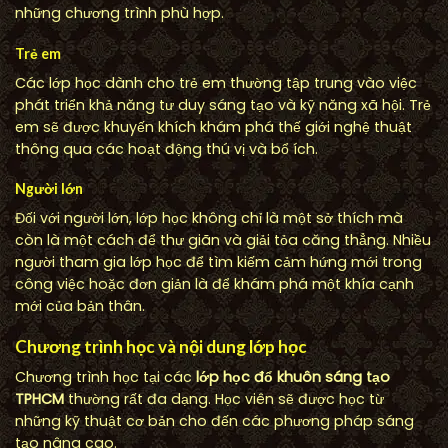
những chương trình phù hợp.
Trẻ em
Các lớp học dành cho trẻ em thường tập trung vào việc
phát triển khả năng tư duy sáng tạo và kỹ năng xã hội. Trẻ
em sẽ được khuyến khích khám phá thế giới nghệ thuật
thông qua các hoạt động thú vị và bổ ích.
Người lớn
Đối với người lớn, lớp học không chỉ là một sở thích mà
còn là một cách để thư giãn và giải tỏa căng thẳng. Nhiều
người tham gia lớp học để tìm kiếm cảm hứng mới trong
công việc hoặc đơn giản là để khám phá một khía cạnh
mới của bản thân.
Chương trình học và nội dung lớp học
Chương trình học tại các
lớp học đổ khuôn sáng tạo
TPHCM
thường rất đa dạng. Học viên sẽ được học từ
những kỹ thuật cơ bản cho đến các phương pháp sáng
tạo nâng cao.