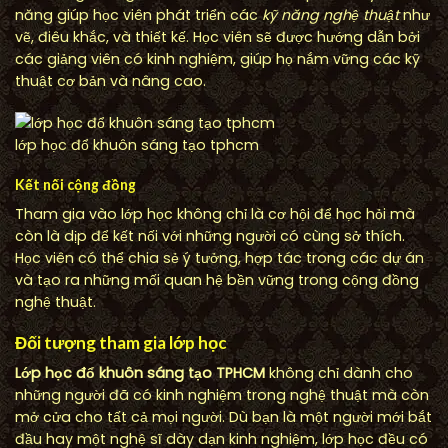
năng giúp học viên phát triển các
kỹ năng nghệ thuật
như
vẽ, điêu khắc, và thiết kế. Học viên sẽ được hướng dẫn bởi
các giảng viên có kinh nghiệm, giúp họ nắm vững các kỹ
thuật cơ bản và nâng cao.
lớp học đổ khuôn sáng tạo tphcm
Kết nối cộng đồng
Tham gia vào lớp học không chỉ là cơ hội để học hỏi mà
còn là dịp để kết nối với những người có cùng sở thích.
Học viên có thể chia sẻ ý tưởng, hợp tác trong các dự án
và tạo ra những mối quan hệ bền vững trong cộng đồng
nghệ thuật.
Đối tượng tham gia lớp học
Lớp học đổ khuôn sáng tạo TPHCM
không chỉ dành cho
những người đã có kinh nghiệm trong nghệ thuật mà còn
mở cửa cho tất cả mọi người. Dù bạn là một người mới bắt
đầu hay một nghệ sĩ dày dạn kinh nghiệm, lớp học đều có