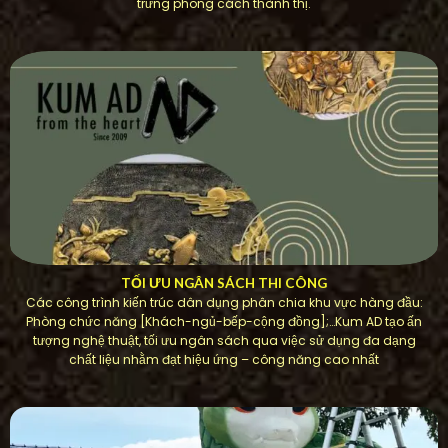
trưng phong cách thành thị.
TỐI ƯU NGÂN SÁCH THI CÔNG
Các công trình kiến ​​trúc dân dụng phân chia khu vực hàng đầu:
Phòng chức năng [Khách-ngủ-bếp-cộng đồng];…Kum AD tạo ấn
tượng nghệ thuật, tối ưu ngân sách qua việc sử dụng đa dạng
chất liệu nhằm đạt hiệu ứng – công năng cao nhất