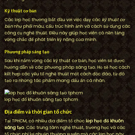
Kỹ thuật cơ bản
Các lớp học thường bắt đầu với việc dạy các
kỹ thuật cơ
bản
như phối màu, cấu trúc hình ảnh và cách sử dụng các
công cụ nghệ thuật. Điều này giúp học viên có nền tảng
vững chắc để phát triển kỹ năng của mình.
Phương pháp sáng tạo
Sau khi nắm vững các kỹ thuật cơ bản, học viên sẽ được
hướng dẫn về các phương pháp sáng tạo. Họ sẽ học cách
kết hợp các yếu tố nghệ thuật một cách độc đáo, từ đó
tạo ra những tác phẩm mang dấu ấn cá nhân.
lớp học đổ khuôn sáng tạo tphcm
Địa điểm và thời gian tổ chức
Tại TPHCM, có nhiều địa điểm tổ chức
lớp học đổ khuôn
sáng tạo
. Các trung tâm nghệ thuật, trường học và các
tổ chức phi lợi nhuận thường xuyên mở các lớp học này.