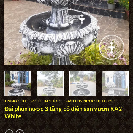
TRANG CHỦ
/
ĐÀI PHUN NƯỚC
/
ĐÀI PHUN NƯỚC TRỤ ĐỨNG
Đài phun nước 3 tầng cổ điển sân vườn KA2
White