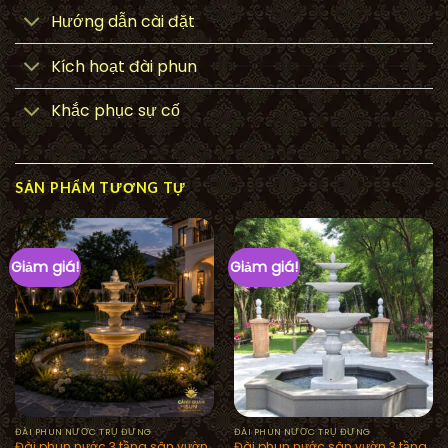
Hướng dẫn cài đặt
Kích hoạt đài phun
Khắc phục sự cố
SẢN PHẨM TƯƠNG TỰ
Giảm giá!
Giảm giá!
ĐÀI PHUN NƯỚC TRỤ ĐỨNG
ĐÀI PHUN NƯỚC TRỤ ĐỨNG
Đài phun nước 3 tầng sân vườn
Đài phun nước sân vườn 3 tầng