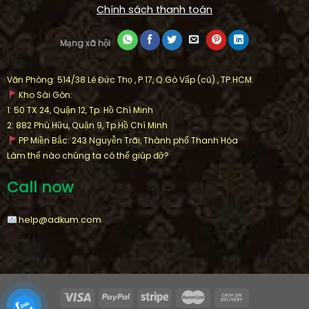
Chính sách thanh toán
Mạng xã hội
Văn Phòng: 514/38 Lê Đức Thọ , P.17, Q.Gò Vấp (cũ) , TP.HCM.
Kho Sài Gòn:
1: 50 TX 24, Quận 12, Tp. Hồ Chí Minh
2: 882 Phú Hữu, Quận 9, Tp.Hồ Chí Minh
PP Miền Bắc: 243 Nguyễn Trãi, Thành phố Thanh Hóa
Làm thế nào chúng ta có thể giúp đỡ?
Call now
help@adkum.com