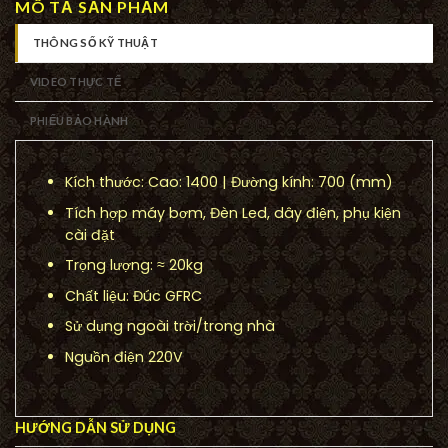
MÔ TẢ SẢN PHẨM
THÔNG SỐ KỸ THUẬT
VIDEO THỰC TẾ
PHIẾU BẢO HÀNH
Kích thước: Cao: 1400 | Đường kính: 700 (mm)
Tích hợp máy bơm, Đèn Led, dây điện, phụ kiện
cài đặt
Trọng lượng: ≈ 20kg
Chất liệu: Đúc GFRC
Sử dụng ngoài trời/trong nhà
Nguồn điện 220V
HƯỚNG DẪN SỬ DỤNG