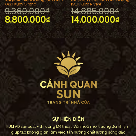
KA3T Kum Girona
KA3T Kum Rivere
9.360.000
₫
14.885.000
₫
Giá
Giá
Giá
Giá
8.800.000
₫
14.000.000
₫
gốc
hiện
gốc
hiệ
là:
tại
là:
tại
9.360.000₫.
là:
14.885.000₫.
là:
7.100₫.
8.800.000₫.
14.0
SỰ HIỆN DIỆN
KUM AD sản xuất - thi công Mỹ thuật. Văn hoá môi trường đa nhiệm
giúp tạo không gian làm việc, tận hưởng chất lượng sống đặc