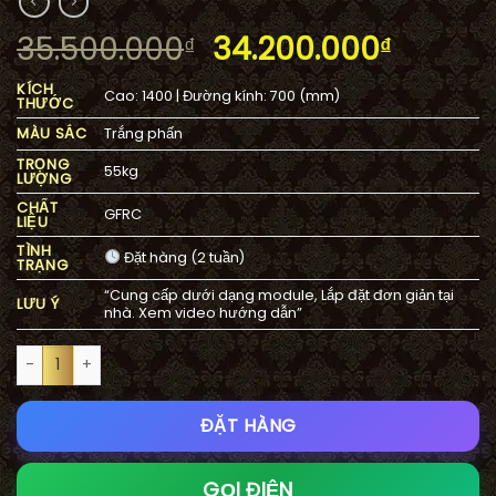
Giá
Giá
35.500.000
34.200.000
₫
₫
gốc
hiện
KÍCH
Cao: 1400 | Đường kính: 700 (mm)
là:
tại
THƯỚC
35.500.000₫.
là:
MÀU SẮC
Trắng phấn
34.200
TRỌNG
55kg
LƯỢNG
CHẤT
GFRC
LIỆU
TÌNH
Đặt hàng (2 tuần)
TRẠNG
“Cung cấp dưới dạng module, Lắp đặt đơn giản tại
LƯU Ý
nhà. Xem video hướng dẫn”
Đài phun nước 3 tầng cổ điển sân vườn KA2 White số lượng
ĐẶT HÀNG
GỌI ĐIỆN