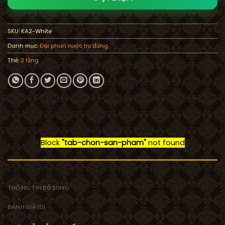
SKU:
KA2-White
Danh mục:
Đài phun nước trụ đứng
Thẻ:
3 tầng
Block
"tab-chon-san-pham"
not found
MÔ TẢ
THÔNG TIN BỔ SUNG
ĐÁNH GIÁ (0)