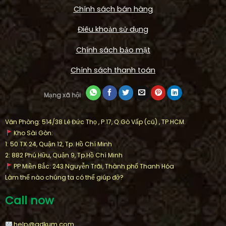
Chính sách bán hàng
Điêu khoản sử dụng
Chính sách bảo mật
Chính sách thanh toán
Mạng xã hội
Văn Phòng: 514/38 Lê Đức Thọ , P.17, Q.Gò Vấp (cũ) , TP.HCM.
Kho Sài Gòn:
1: 50 TX 24, Quận 12, Tp. Hồ Chí Minh
2: 882 Phú Hữu, Quận 9, Tp.Hồ Chí Minh
PP Miền Bắc: 243 Nguyễn Trãi, Thành phố Thanh Hóa
Làm thế nào chúng ta có thể giúp đỡ?
Call now
help@adkum.com