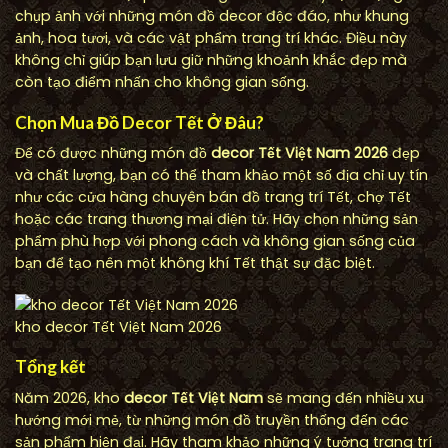
chụp ảnh với những món đồ decor độc đáo, như khung
ảnh, hoa tươi, và các vật phẩm trang trí khác. Điều này
không chỉ giúp bạn lưu giữ những khoảnh khắc đẹp mà
còn tạo điểm nhấn cho không gian sống.
Chọn Mua Đồ Decor Tết Ở Đâu?
Để có được những món đồ
decor Tết Việt Nam 2026
đẹp
và chất lượng, bạn có thể tham khảo một số địa chỉ uy tín
như các cửa hàng chuyên bán đồ trang trí Tết, chợ Tết
hoặc các trang thương mại điện tử. Hãy chọn những sản
phẩm phù hợp với phong cách và không gian sống của
bạn để tạo nên một không khí Tết thật sự đặc biệt.
kho decor Tết Việt Nam 2026
Tổng kết
Năm 2026, kho
decor Tết Việt Nam
sẽ mang đến nhiều xu
hướng mới mẻ, từ những món đồ truyền thống đến các
sản phẩm hiện đại. Hãy tham khảo những ý tưởng trang trí