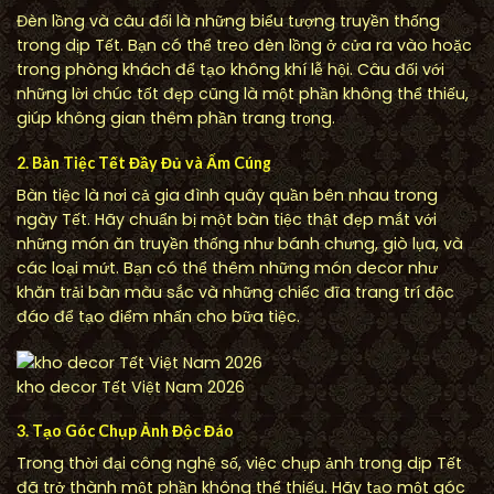
Đèn lồng và câu đối là những biểu tượng truyền thống
trong dịp Tết. Bạn có thể treo đèn lồng ở cửa ra vào hoặc
trong phòng khách để tạo không khí lễ hội. Câu đối với
những lời chúc tốt đẹp cũng là một phần không thể thiếu,
giúp không gian thêm phần trang trọng.
2. Bàn Tiệc Tết Đầy Đủ và Ấm Cúng
Bàn tiệc là nơi cả gia đình quây quần bên nhau trong
ngày Tết. Hãy chuẩn bị một bàn tiệc thật đẹp mắt với
những món ăn truyền thống như bánh chưng, giò lụa, và
các loại mứt. Bạn có thể thêm những món decor như
khăn trải bàn màu sắc và những chiếc đĩa trang trí độc
đáo để tạo điểm nhấn cho bữa tiệc.
kho decor Tết Việt Nam 2026
3. Tạo Góc Chụp Ảnh Độc Đáo
Trong thời đại công nghệ số, việc chụp ảnh trong dịp Tết
đã trở thành một phần không thể thiếu. Hãy tạo một góc