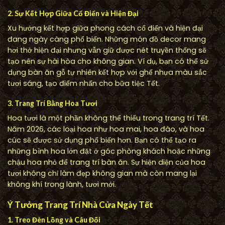
2. Sự Kết Hợp Giữa Cổ Điển và Hiện Đại
Xu hướng kết hợp giữa phong cách cổ điển và hiện đại
đang ngày càng phổ biến. Những món đồ decor mang
hơi thở hiện đại nhưng vẫn giữ được nét truyền thống sẽ
tạo nên sự hài hòa cho không gian. Ví dụ, bạn có thể sử
dụng bàn ăn gỗ tự nhiên kết hợp với ghế nhựa màu sắc
tươi sáng, tạo điểm nhấn cho bữa tiệc Tết.
3. Trang Trí Bằng Hoa Tươi
Hoa tươi là một phần không thể thiếu trong trang trí Tết.
Năm 2026, các loại hoa như hoa mai, hoa đào, và hoa
cúc sẽ được sử dụng phổ biến hơn. Bạn có thể tạo ra
những bình hoa lớn đặt ở góc phòng khách hoặc những
chậu hoa nhỏ để trang trí bàn ăn. Sự hiện diện của hoa
tươi không chỉ làm đẹp không gian mà còn mang lại
không khí trong lành, tươi mới.
Ý Tưởng Trang Trí Nhà Cửa Ngày Tết
1. Treo Đèn Lồng và Câu Đối