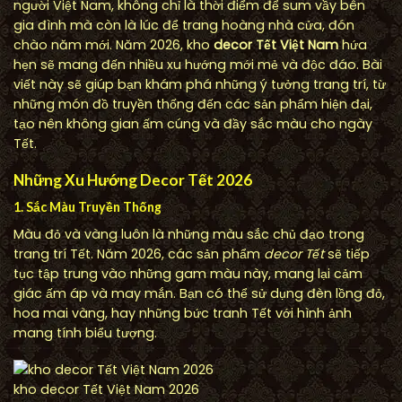
người Việt Nam, không chỉ là thời điểm để sum vầy bên
gia đình mà còn là lúc để trang hoàng nhà cửa, đón
chào năm mới. Năm 2026, kho
decor Tết Việt Nam
hứa
hẹn sẽ mang đến nhiều xu hướng mới mẻ và độc đáo. Bài
viết này sẽ giúp bạn khám phá những ý tưởng trang trí, từ
những món đồ truyền thống đến các sản phẩm hiện đại,
tạo nên không gian ấm cúng và đầy sắc màu cho ngày
Tết.
Những Xu Hướng Decor Tết 2026
1. Sắc Màu Truyền Thống
Màu đỏ và vàng luôn là những màu sắc chủ đạo trong
trang trí Tết. Năm 2026, các sản phẩm
decor Tết
sẽ tiếp
tục tập trung vào những gam màu này, mang lại cảm
giác ấm áp và may mắn. Bạn có thể sử dụng đèn lồng đỏ,
hoa mai vàng, hay những bức tranh Tết với hình ảnh
mang tính biểu tượng.
kho decor Tết Việt Nam 2026