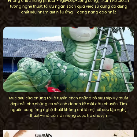
Phòng chức năng [Khách-ngủ-bếp-cộng đồng];…Kum AD tạo ấn
tượng nghệ thuật, tối ưu ngân sách qua việc sử dụng đa dạng
chất liệu nhằm đạt hiệu ứng – công năng cao nhất
Mục tiêu của chúng tôi là tuyển chọn những bộ sưu tập Mỹ thuật
đẹp mắt cho những cơ sở kinh doanh kể một câu chuyện. Tìm
nguồn cung ứng nghệ thuật không chỉ là một bộ sưu tập nghệ
thuật—mà còn là những cuộc trò chuyện