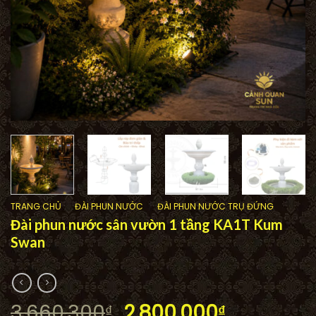
TRANG CHỦ
/
ĐÀI PHUN NƯỚC
/
ĐÀI PHUN NƯỚC TRỤ ĐỨNG
Đài phun nước sân vườn 1 tầng KA1T Kum
Swan
Giá
Giá
3.660.300
2.800.000
₫
₫