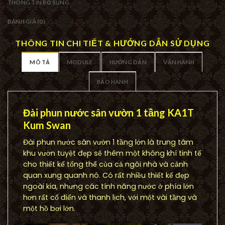
THÔNG TIN BỔ SUNG
ĐÁNH GIÁ (0)
THÔNG TIN CHI TIẾT & HƯỚNG DẪN SỬ DỤNG
MÔ TẢ
MODULE
HƯỚNG DẪN
VẬN HÀNH
BẢO HÀNH
Đài phun nước sân vườn 1 tầng KA1T
Kum Swan
Đài phun nước sân vườn 1 tầng lớn là trung tâm
khu vườn tuyệt đẹp sẽ thêm một không khí tinh tế
cho thiết kế tổng thể của cả ngôi nhà và cảnh
quan xung quanh nó. Có rất nhiều thiết kế đẹp
ngoài kia, nhưng các tính năng nước ở phía lớn
hơn rất cổ điển và thanh lịch, với một vài tầng và
một hồ bơi lớn.