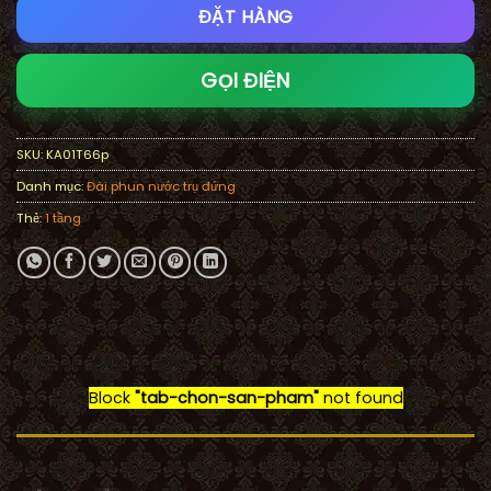
ĐẶT HÀNG
GỌI ĐIỆN
SKU:
KA01T66p
Danh mục:
Đài phun nước trụ đứng
Thẻ:
1 tầng
Block
"tab-chon-san-pham"
not found
MÔ TẢ