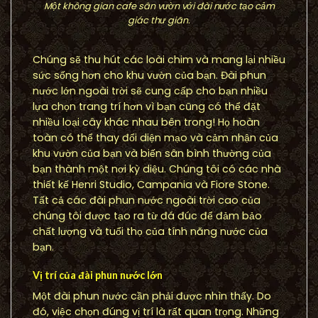
Một không gian cafe sân vườn với đài nước tạo cảm
giác thư giãn.
Chúng sẽ thu hút các loài chim và mang lại nhiều
sức sống hơn cho khu vườn của bạn. Đài phun
nước lớn ngoài trời sẽ cung cấp cho bạn nhiều
lựa chọn trang trí hơn vì bạn cũng có thể đặt
nhiều loại cây khác nhau bên trong! Họ hoàn
toàn có thể thay đổi diện mạo và cảm nhận của
khu vườn của bạn và biến sân bình thường của
bạn thành một nơi kỳ diệu. Chúng tôi có các nhà
thiết kế Henri Studio, Campania và Fiore Stone.
Tất cả các đài phun nước ngoài trời cao của
chúng tôi được tạo ra từ đá đúc để đảm bảo
chất lượng và tuổi thọ của tính năng nước của
bạn.
Vị trí của đài phun nước lớn
Một đài phun nước cần phải được nhìn thấy. Do
đó, việc chọn đúng vị trí là rất quan trọng. Những