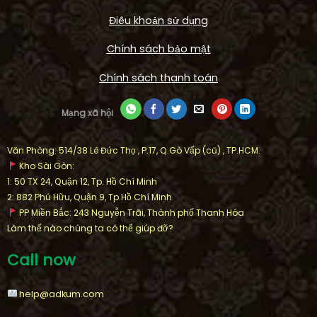
Điêu khoản sử dụng
Chính sách bảo mật
Chính sách thanh toán
Mạng xã hội
Văn Phòng: 514/38 Lê Đức Thọ , P.17, Q.Gò Vấp (cũ) , TP.HCM.
Kho Sài Gòn:
1: 50 TX 24, Quận 12, Tp. Hồ Chí Minh
2: 882 Phú Hữu, Quận 9, Tp.Hồ Chí Minh
PP Miền Bắc: 243 Nguyễn Trãi, Thành phố Thanh Hóa
Làm thế nào chúng ta có thể giúp đỡ?
Call now
help@adkum.com