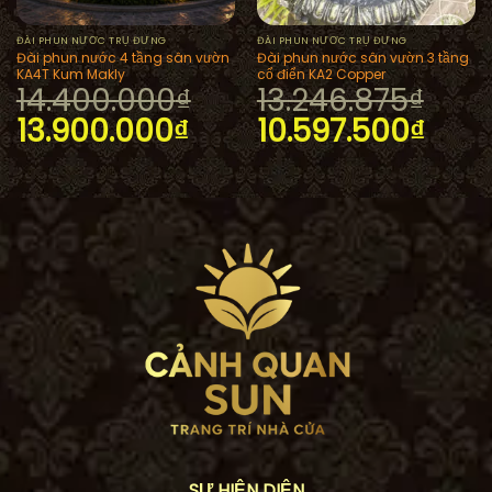
ĐÀI PHUN NƯỚC TRỤ ĐỨNG
ĐÀI PHUN NƯỚC TRỤ ĐỨNG
Đài phun nước 4 tầng sân vườn
Đài phun nước sân vườn 3 tầng
.500.000₫.
KA4T Kum Makly
cổ điển KA2 Copper
14.400.000
₫
13.246.875
₫
Giá
Giá
Giá
Giá
13.900.000
₫
10.597.500
₫
gốc
hiện
gốc
hiện
là:
tại
là:
tại
14.400.000₫.
là:
13.246.875₫.
là:
13.900.000₫.
10.5
SỰ HIỆN DIỆN