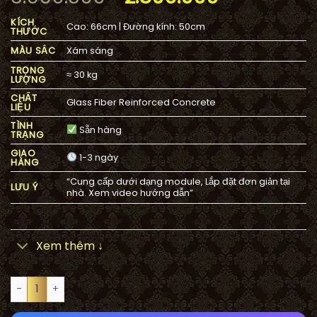
gốc
hiện
KÍCH
Cao: 66cm | Đường kính: 50cm
là:
tại
THƯỚC
3.660.300₫.
là:
MÀU SẮC
Xám sáng
2.800.000
TRỌNG
≈ 30 kg
LƯỢNG
CHẤT
Glass Fiber Reinforced Concrete
LIỆU
TÌNH
Sẵn hàng
TRẠNG
GIAO
1-3 ngày
HÀNG
“Cung cấp dưới dạng module, Lắp đặt đơn giản tại
LƯU Ý
nhà. Xem video hướng dẫn”
Xem thêm ↓
Đài phun nước sân vườn 1 tầng KA1T Kum Swan số lượng