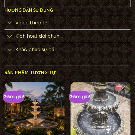
HƯỚNG DẪN SỬ DỤNG
Video thực tế
Kích hoạt đài phun
Khắc phục sự cố
SẢN PHẨM TƯƠNG TỰ
Giảm giá!
Giảm giá!
á
ện