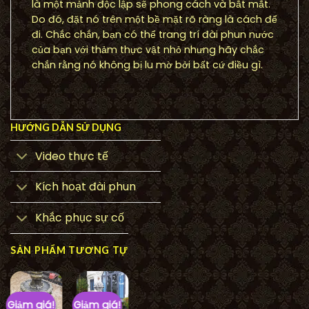
là một mảnh độc lập sẽ phong cách và bắt mắt.
Do đó, đặt nó trên một bề mặt rõ ràng là cách để
đi. Chắc chắn, bạn có thể trang trí đài phun nước
của bạn với thảm thực vật nhỏ nhưng hãy chắc
chắn rằng nó không bị lu mờ bởi bất cứ điều gì.
HƯỚNG DẪN SỬ DỤNG
Video thực tế
Kích hoạt đài phun
Khắc phục sự cố
SẢN PHẨM TƯƠNG TỰ
Giảm giá!
Giảm giá!
Giảm giá!