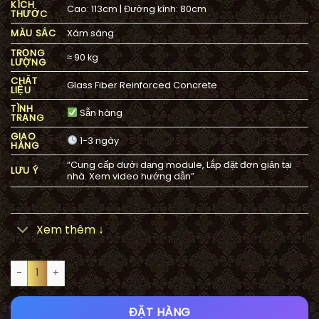
KÍCH
Cao: 113cm | Đường kính: 80cm
là:
tại
THƯỚC
4.765.900₫.
là:
MÀU SẮC
Xám sáng
4.600.000
TRỌNG
≈ 90 kg
LƯỢNG
CHẤT
Glass Fiber Reinforced Concrete
LIỆU
TÌNH
Sẵn hàng
TRẠNG
GIAO
1-3 ngày
HÀNG
“Cung cấp dưới dạng module, Lắp đặt đơn giản tại
LƯU Ý
nhà. Xem video hướng dẫn”
Xem thêm ↓
Đài phun sân vườn 1 tầng KA01T Kum Anawa số lượng
ĐẶT HÀNG