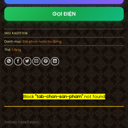
GỌI ĐIỆN
SKU:
KA01T113k
Danh mục:
Đài phun nước trụ đứng
Thẻ:
1 tầng
Block
"tab-chon-san-pham"
not found
MÔ TẢ
THÔNG TIN BỔ SUNG