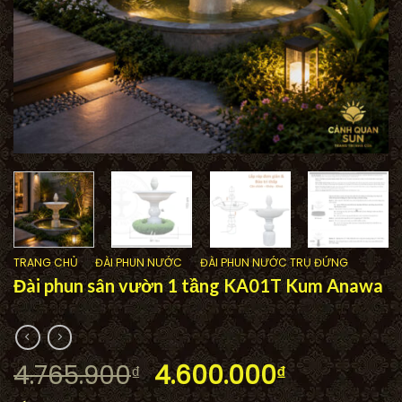
TRANG CHỦ
/
ĐÀI PHUN NƯỚC
/
ĐÀI PHUN NƯỚC TRỤ ĐỨNG
Đài phun sân vườn 1 tầng KA01T Kum Anawa
Giá
Giá
4.765.900
4.600.000
₫
₫
gốc
hiện