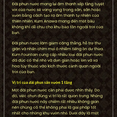
Đài phun nước mang lại âm thanh xếp tầng tuyệt
vời của nước sẽ vang vọng trong sân, sân hoặc
vườn bằng cách tạo ra âm thanh tự nhiên của
thiên nhiên. Kum Anawa mang đến một bầu
không khí dễ chịu cho khu bảo tồn ngoài trời của
bạn.
Đài phun nước làm giảm căng thẳng, hỗ trợ thư
giãn và nhấn chìm mọi ô nhiễm tiếng ồn dư thừa.
Kum Fountain cung cấp nhiều loại đài phun nước
đá đúc có thể nhỏ và đơn giản hoặc lớn và xa
hoa tùy thuộc vào kích thước cảnh quan ngoài
trời của bạn.
Vị trí của đài phun sân vườn 1 tầng
Một đài phun nước cần phải được nhìn thấy. Do
đó, việc chọn đúng vị trí là rất quan trọng. Những
đài phun nước này chiếm rất nhiều không gian
nên chúng có thể không phải là giải pháp tốt
nhất cho những khu vườn nhỏ. Dưới đây là một