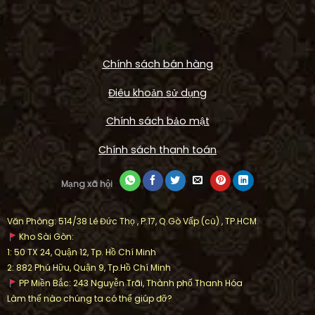
Chính sách bán hàng
Điêu khoản sử dụng
Chính sách bảo mật
Chính sách thanh toán
Mạng xã hội
Văn Phòng: 514/38 Lê Đức Thọ , P.17, Q.Gò Vấp (cũ) , TP.HCM.
Kho Sài Gòn:
1: 50 TX 24, Quận 12, Tp. Hồ Chí Minh
2: 882 Phú Hữu, Quận 9, Tp.Hồ Chí Minh
PP Miền Bắc: 243 Nguyễn Trãi, Thành phố Thanh Hóa
Làm thế nào chúng ta có thể giúp đỡ?