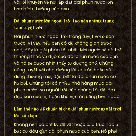
vài lời khuyên về nơi lắp đặt đài phun nước lớn
hơn bình thường của bạn.
Đài phun nước lớn ngoài trời tạo nên những trung
tâm tuyệt vời
Đài phun nước ngoài trời trông tuyệt vời ở sân
trước. Vì vậy, nếu bạn có đủ không gian trước
nhà, đây là giải pháp tốt nhất. Mọi người sẽ có thể
thưởng thức vẻ đẹp của đài phun nước của bạn
và nó sẽ được nhìn thấy từ đường phố. Chúng
cũng tuyệt vời cho đường lái xe tròn hoặc sử
dụng thương mại, đặc biệt là đài phun nước có
hồ bơi. Chúng tôi có nhiều nhà hàng mua đài
phun nước lớn ngoài trời của chúng tôi để làm
đẹp sân của họ hoặc khu vực ăn uống bên ngoài.
Làm thế nào để chuẩn bị cho đài phun nước ngoài trời
lớn của bạn
Không nên có bất kỳ đồ vật hoặc cấu trúc nào ở
bất cứ đâu gần đài phun nước của bạn. Nó phải