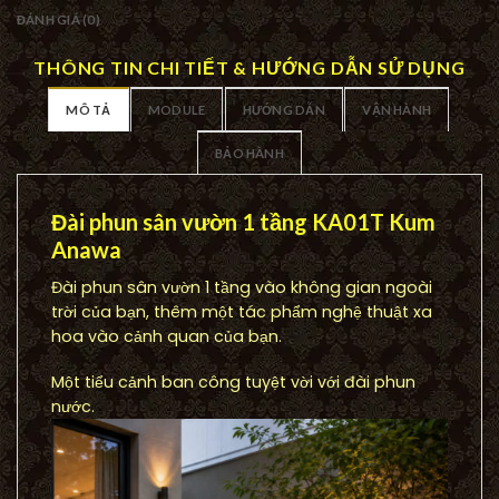
ĐÁNH GIÁ (0)
THÔNG TIN CHI TIẾT & HƯỚNG DẪN SỬ DỤNG
MÔ TẢ
MODULE
HƯỚNG DẪN
VẬN HÀNH
BẢO HÀNH
Đài phun sân vườn 1 tầng KA01T Kum
Anawa
Đài phun sân vườn 1 tầng vào không gian ngoài
trời của bạn, thêm một tác phẩm nghệ thuật xa
hoa vào cảnh quan của bạn.
Một tiểu cảnh ban công tuyệt vời với đài phun
nước.